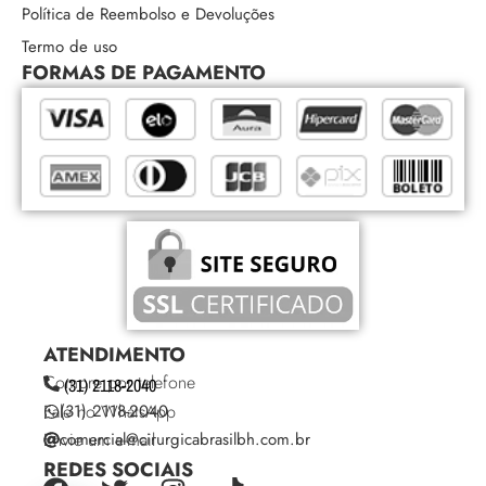
Política de Reembolso e Devoluções
Termo de uso
FORMAS DE PAGAMENTO
ATENDIMENTO
Compre por telefone
(31) 2118-2040
Fale no WhatsApp
(31) 2118-2040
Envie um e-mail
comercial@cirurgicabrasilbh.com.br
REDES SOCIAIS