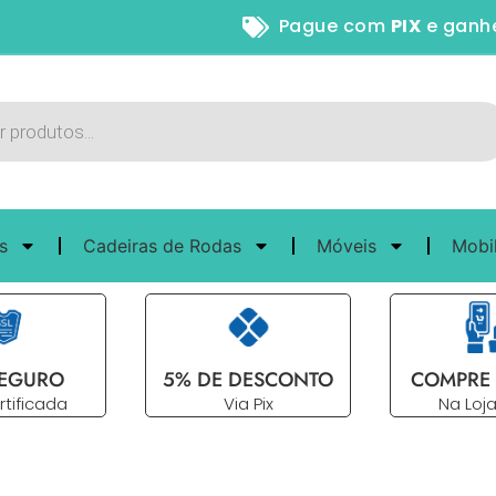
Pague com
PIX
e ganhe
5%
s
Cadeiras de Rodas
Móveis
Mobi
SEGURO
5% DE DESCONTO
COMPRE 
rtificada
Via Pix
Na Loja