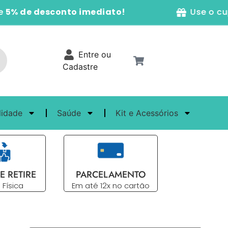
 de desconto imediato!
Use o cupo
Entre ou
Cadastre
lidade
Saúde
Kit e Acessórios
E RETIRE
PARCELAMENTO
 Física
Em até 12x no cartão