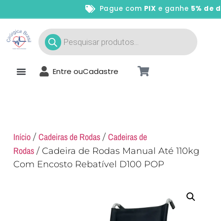
Pague com
PIX
e ganhe
5% de des
Entre ou
Cadastre
Início
Cadeiras de Rodas
Cadeiras de
/
/
Rodas
/ Cadeira de Rodas Manual Até 110kg
Com Encosto Rebatível D100 POP