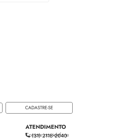
CADASTRE-SE
ATENDIMENTO
Compre por telefone
(31) 2118-2040