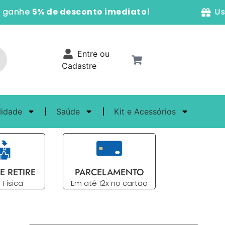
nhe
5% de desconto imediato!
Use o
Entre ou
Cadastre
lidade
Saúde
Kit e Acessórios
E RETIRE
PARCELAMENTO
 Física
Em até 12x no cartão