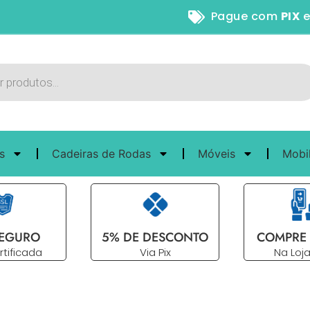
Pague com
PIX
e ga
s
Cadeiras de Rodas
Móveis
Mobi
SEGURO
5% DE DESCONTO
COMPRE 
rtificada
Via Pix
Na Loja