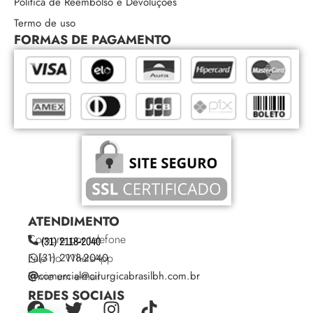
Política de Reembolso e Devoluções
Termo de uso
FORMAS DE PAGAMENTO
ATENDIMENTO
Compre por telefone
(31) 2118-2040
Fale no WhatsApp
(31) 2118-2040
Envie um e-mail
comercial@cirurgicabrasilbh.com.br
REDES SOCIAIS