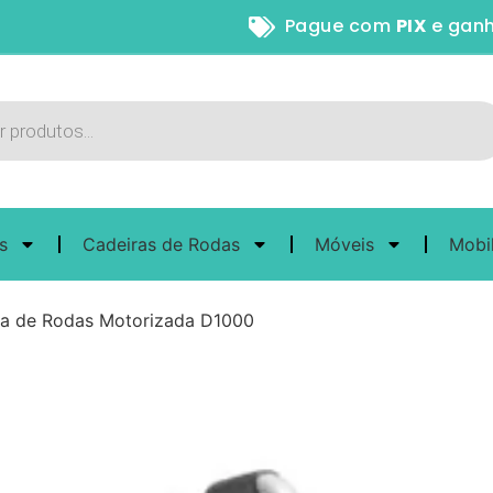
Pague com
PIX
e ganhe
5% de descon
s
Cadeiras de Rodas
Móveis
Mobi
ra de Rodas Motorizada D1000