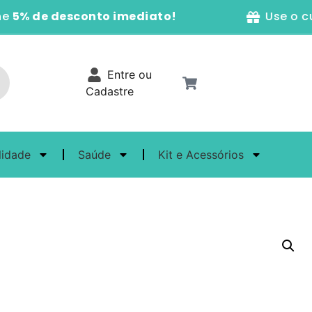
to imediato!
Use o cupom
DEZDODEZ
Entre ou
Cadastre
lidade
Saúde
Kit e Acessórios