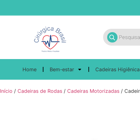
Home
Bem-estar
Cadeiras Higiênica
Início
/
Cadeiras de Rodas
/
Cadeiras Motorizadas
/ Cadei