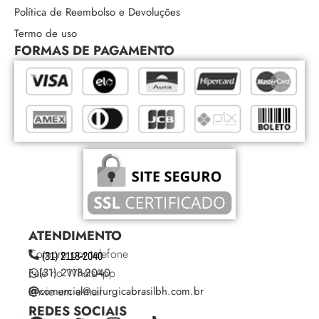
Política de Reembolso e Devoluções
Termo de uso
FORMAS DE PAGAMENTO
ATENDIMENTO
Compre por telefone
(31) 2118-2040
Fale no WhatsApp
(31) 2118-2040
Envie um e-mail
comercial@cirurgicabrasilbh.com.br
REDES SOCIAIS